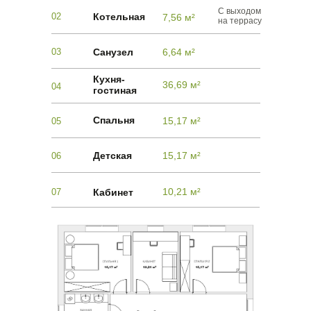
С выходом
02
Котельная
7,56 м²
на террасу
03
Санузел
6,64 м²
Кухня-
36,69 м²
04
гостиная
Спальня
15,17 м²
05
Детская
15,17 м²
06
10,21 м²
07
Кабинет